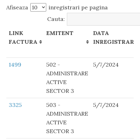
Afiseaza
inregistrari pe pagina
Cauta:
LINK
EMITENT
DATA
FACTURA
INREGISTRARII
LINK
EMITENT
DATA
1499
502 -
5/7/2024
FACTURA
INREGISTRARII
ADMINISTRARE
ACTIVE
SECTOR 3
3325
503 -
5/7/2024
ADMINISTRARE
ACTIVE
SECTOR 3