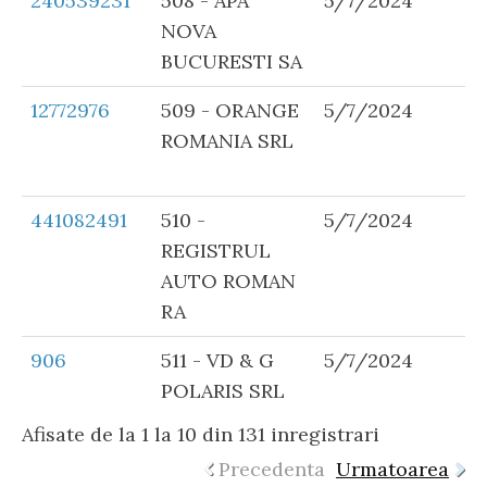
240539231
508 - APA
5/7/2024
NOVA
BUCURESTI SA
12772976
509 - ORANGE
5/7/2024
ROMANIA SRL
441082491
510 -
5/7/2024
REGISTRUL
AUTO ROMAN
RA
906
511 - VD & G
5/7/2024
POLARIS SRL
Afisate de la 1 la 10 din 131 inregistrari
Precedenta
Urmatoarea