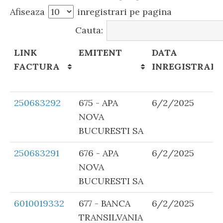
Afiseaza
inregistrari pe pagina
Cauta:
LINK
EMITENT
DATA
FACTURA
INREGISTRARI
LINK
EMITENT
DATA
250683292
675 - APA
6/2/2025
FACTURA
INREGISTRARI
NOVA
BUCURESTI SA
250683291
676 - APA
6/2/2025
NOVA
BUCURESTI SA
6010019332
677 - BANCA
6/2/2025
TRANSILVANIA